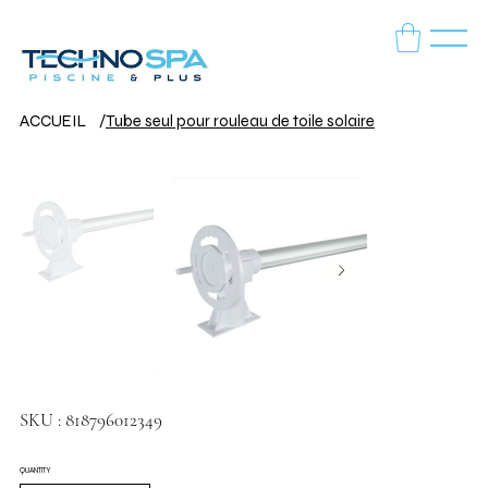
ACCUEIL
/
Tube seul pour rouleau de toile solaire
SKU
SKU :
818796012349
818796012349
QUANTITY