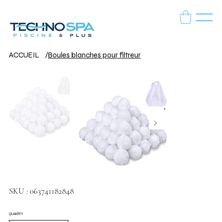
ACCUEIL
/
Boules blanches pour filtreur
SKU
SKU :
063741182848
063741182848
QUANTITY