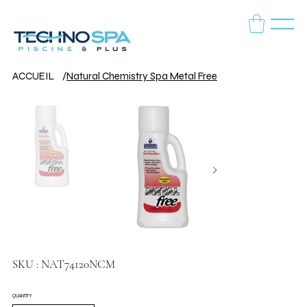
ACCUEIL
/
Natural Chemistry Spa Metal Free
SKU
SKU :
NAT74120NCM
NAT74120NCM
QUANTITY