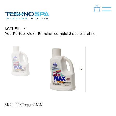
ACCUEIL
/
Pool Perfect Max – Entretien complet & eau cristalline
SKU
SKU :
NAT75330NCM
NAT75330NCM