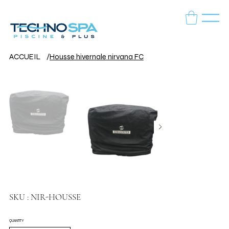
ACCUEIL
/
Housse hivernale nirvana FC
SKU
SKU :
NIR-HOUSSE
NIR-
HOUSSE
QUANTITY