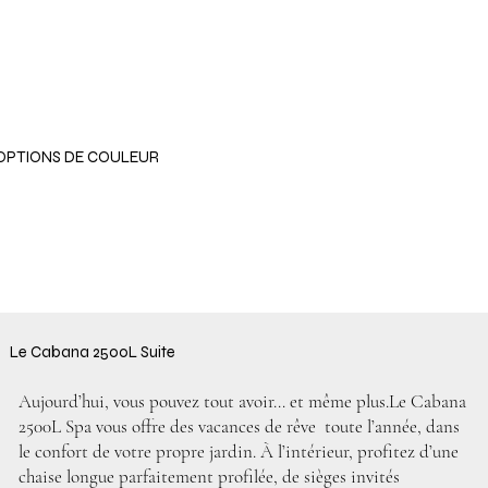
OPTIONS DE COULEUR
Le Cabana 2500L Suite
Aujourd’hui, vous pouvez tout avoir… et même plus.Le Cabana
2500L Spa vous offre des vacances de rêve toute l’année, dans
le confort de votre propre jardin. À l’intérieur, profitez d’une
chaise longue parfaitement profilée, de sièges invités