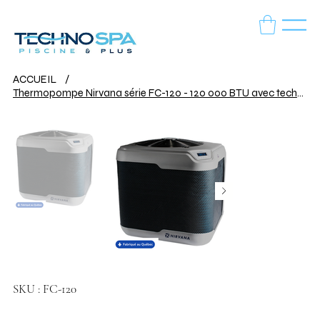
ACCUEIL
/
Thermopompe Nirvana série FC-120 - 120 000 BTU avec technologie Smart Fan
SKU
SKU :
FC-120
FC-
120